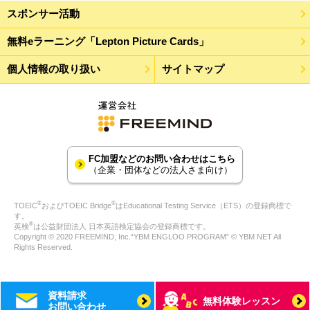
スポンサー活動
無料eラーニング「Lepton Picture Cards」
個人情報の取り扱い
サイトマップ
FC加盟などのお問い合わせはこちら
（企業・団体などの法人さま向け）
®
®
TOEIC
およびTOEIC Bridge
はEducational Testing Service（ETS）の登録商標で
す。
®
英検
は公益財団法人 日本英語検定協会の登録商標です。
Copyright © 2020 FREEMIND, Inc.“YBM ENGLOO PROGRAM” © YBM NET All
Rights Reserved.
資料請求
無料体験レッスン
お問い合わせ