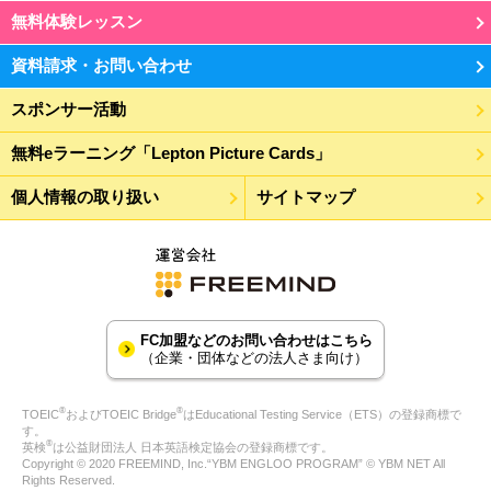
無料体験レッスン
資料請求・お問い合わせ
スポンサー活動
無料eラーニング「Lepton Picture Cards」
個人情報の取り扱い
サイトマップ
FC加盟などのお問い合わせはこちら
（企業・団体などの法人さま向け）
®
®
TOEIC
およびTOEIC Bridge
はEducational Testing Service（ETS）の登録商標で
す。
®
英検
は公益財団法人 日本英語検定協会の登録商標です。
Copyright © 2020 FREEMIND, Inc.“YBM ENGLOO PROGRAM” © YBM NET All
Rights Reserved.