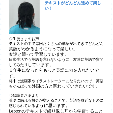
テキストがどんどん進めて楽し
い！
◇生徒さまのお声
テキストの中で毎回たくさんの単語が出てきてどんどん
英語がわかるようになって楽しい。
友達と競って学習しています。
日常生活でも英語を忘れないように、友達に英語で質問
しています。
してみたり
６年生になったらもっと英語に力を入れたいで
す。
将来は漫画家やイラストレーターになりたいので、英語
外国の方と関わっていきたいです。
もがんばって
◇保護者さまより
英語に触れる機会が増えることで、英語を身近なものに
ように思います。
感じられている
Leptonのテキストで繰り返し耳から学習すること