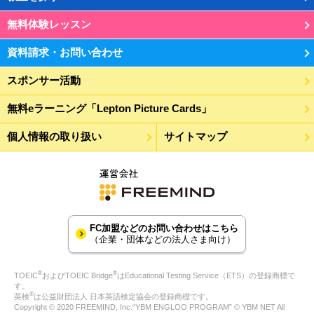
無料体験レッスン
資料請求・お問い合わせ
スポンサー活動
無料eラーニング「Lepton Picture Cards」
個人情報の取り扱い
サイトマップ
FC加盟などのお問い合わせはこちら
（企業・団体などの法人さま向け）
®
®
TOEIC
およびTOEIC Bridge
はEducational Testing Service（ETS）の登録商標で
す。
®
英検
は公益財団法人 日本英語検定協会の登録商標です。
Copyright © 2020 FREEMIND, Inc.“YBM ENGLOO PROGRAM” © YBM NET All