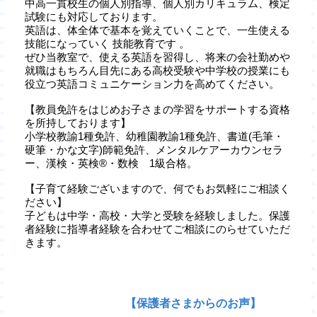
中高一貫校生の個人別指導、個人別カリキュラム、検定
試験にも対応しております。
英語は、体全体で基本を覚えていくことで、一生使える
技能になっていく 技能教育です 。
ぜひ当教室で、使える英語を習得し、将来の会社勤めや
就職はもちろん目先にある高校受験や中学校の授業にも
役立つ英語コミュニケーション力を高めてください。
【教員免許をはじめお子さまの学習をサポートする資格
を所持しております】
小学校教諭1種免許、幼稚園教諭1種免許、書道(毛筆・
硬筆・かな文字)師範免許、メンタルケアーカウンセラ
ー、漢検・英検®・数検 1級合格。
【子育て経験ございますので、何でもお気軽にご相談く
ださい】
子どもは中学・高校・大学と受験を経験しました。保護
者経験に指導者経験を合わせてご相談にのらせていただ
きます。
【保護者さまからのお声】