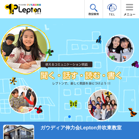
ガウディア伸力会Lepton井吹東教室