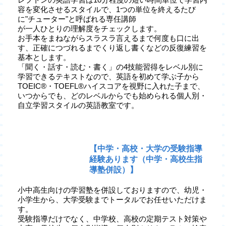
容を変化させるスタイルで、1つの単位を終えるたび
に"チューター"と呼ばれる専任講師
が一人ひとりの理解度をチェックします。
お手本をまねながらスラスラ言えるまで何度も口に出
す、正確につづれるまでくり返し書くなどの反復練習を
基本とします。
「聞く・話す・読む・書く」の4技能習得をレベル別に
学習できるテキストなので、英語を初めて学ぶ子から
TOEIC®・TOEFL®ハイスコアを視野に入れた子まで、
いつからでも、どのレベルからでも始められる個人別・
自立学習スタイルの英語教室です。
【中学・高校・大学の受験指導
経験あります（中学・高校生指
導塾併設）】
小中高生向けの学習塾を併設しておりますので、幼児・
小学生から、大学受験までトータルでお任せいただけま
す。
受験指導だけでなく、中学校、高校の定期テスト対策や