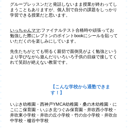
グループレッスンだと発話しないまま授業が終わってし
まうこともありますが、個人別で自分の課題をしっかり
学習できる授業だと思います。
いっちゃんママ
:ファイナルテスト合格時や頑張ってお
勉強した際にレプトンのポイントbookにシールを貼って
いただくのを楽しみにしています。
先生たちがとても明るく親切で面倒見がよく勉強という
より学びながら遊んだりいろいろ子供の目線で接してく
れて笑顔が絶えない教室です。
【こんな学校から通塾できま
す！】
いぶき幼稚園・西神戸YMCA幼稚園・桑の木幼稚園・に
こにこ保育園・いぶき北つぐみ保育園・井吹西小学校・
井吹東小学校・井吹の丘小学校・竹の台小学校・井吹台
中学校・櫨谷中学校