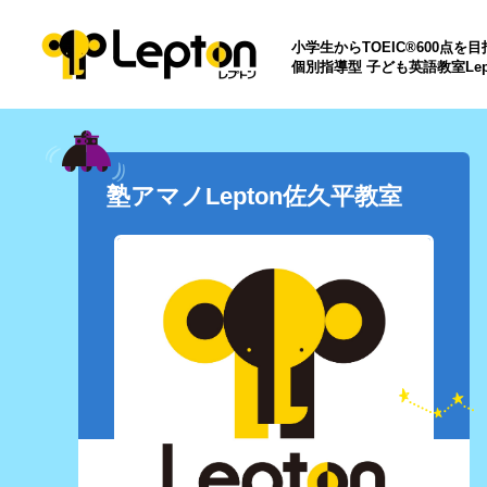
小学生からTOEIC®600点を
個別指導型 子ども英語教室Lep
塾アマノLepton佐久平教室