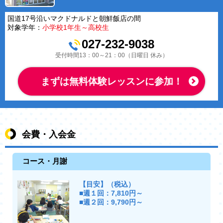
国道17号沿いマクドナルドと朝鮮飯店の間
対象学年：
小学校1年生～高校生
027-232-9038
受付時間13：00～21：00（日曜日 休み）
まずは無料体験レッスンに参加！
会費・入会金
コース・月謝
【目安】（税込）
■週１回：7,810円～
■週２回：9,790円～