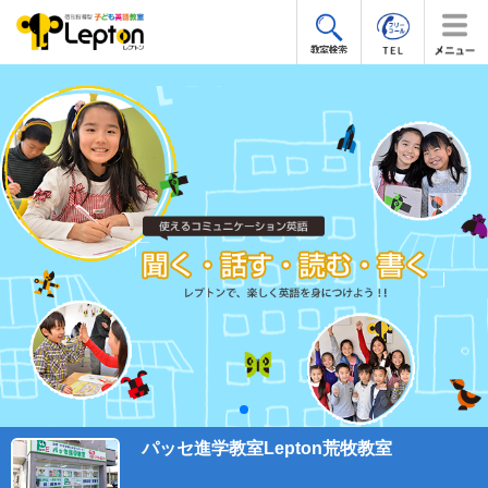
パッセ進学教室Lepton荒牧教室