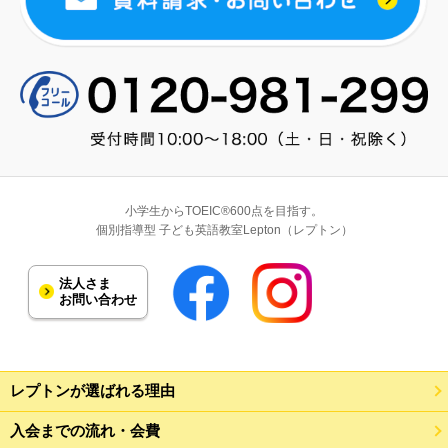
小学生からTOEIC®600点を目指す。
個別指導型 子ども英語教室Lepton（レプトン）
法人さま
お問い合わせ
レプトンが選ばれる理由
入会までの流れ・会費