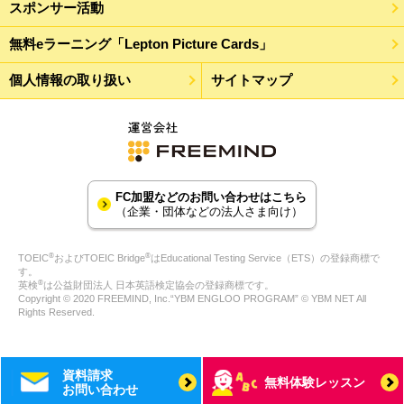
スポンサー活動
無料eラーニング「Lepton Picture Cards」
個人情報の取り扱い
サイトマップ
FC加盟などのお問い合わせはこちら
（企業・団体などの法人さま向け）
®
®
TOEIC
およびTOEIC Bridge
はEducational Testing Service（ETS）の登録商標で
す。
®
英検
は公益財団法人 日本英語検定協会の登録商標です。
Copyright © 2020 FREEMIND, Inc.“YBM ENGLOO PROGRAM” © YBM NET All
Rights Reserved.
資料請求
無料体験レッスン
お問い合わせ