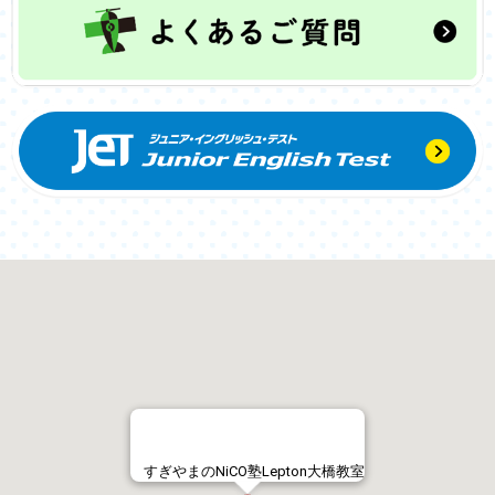
すぎやまのNiCO塾Lepton大橋教室