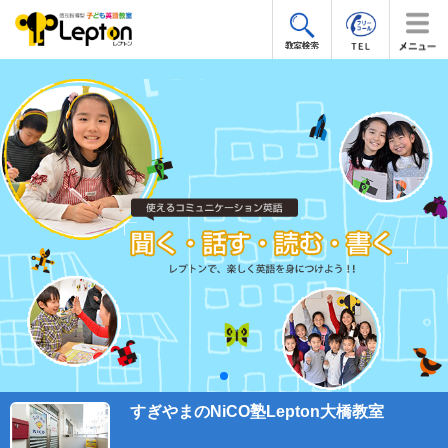
すぎやまのNiCO塾Lepton大橋教室