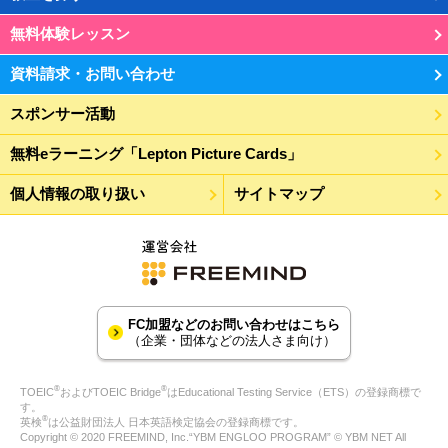
無料体験レッスン
資料請求・お問い合わせ
スポンサー活動
無料eラーニング「Lepton Picture Cards」
個人情報の取り扱い
サイトマップ
FC加盟などのお問い合わせはこちら
（企業・団体などの法人さま向け）
®
®
TOEIC
およびTOEIC Bridge
はEducational Testing Service（ETS）の登録商標で
す。
®
英検
は公益財団法人 日本英語検定協会の登録商標です。
Copyright © 2020 FREEMIND, Inc.“YBM ENGLOO PROGRAM” © YBM NET All