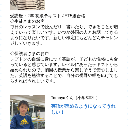
受講歴：2年 初級テキスト JET5級合格
◇生徒さまのお声
毎日のレッスンで読んだり、書いたり、できることが増
えていって楽しいです。いつか外国の人とお話しできる
ようになりたいです。新しい検定にもどんどんチャレン
ジしていきます。
◇保護者さまのお声
レプトンの自然に身につく英語が、子どもの性格にも合
っていると感じています。レベルにあったテキストから
始められたので、初回の授業から楽しそうで安心しまし
た。英語を勉強することで、自分の視野や幅を広げても
らえればうれしいです。
Tomoyaくん（小学6年生）
英語が読めるようになってうれ
しい！