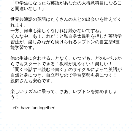
「中学生になったら英語があなたの大得意科目になるこ
と間違いなし！」
世界共通語の英語はたくさんの人との出会いを叶えてく
れます。
一方、何事も楽しくなければ続かないですね。
そんな中、あ！これだ！と私自身太鼓判を押した英語学
習法が、楽しみながら続けられるレプトンの自立型4技
能学習です。
他の生徒に合わせることなく、いつでも、どのレベルか
らでもスタートできる！教材が見やすい！楽しい！
「聞く⇒話す⇒読む⇒書く」のサイクルによって英語が
自然と身につき、自立型なので学習姿勢も身につく！
親御さんも安心です。
楽しいリズムに乗って、さあ、レプトンを始めましょ
う！
Let's have fun together!