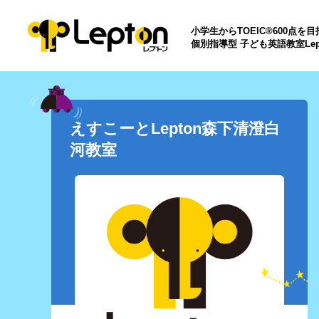
小学生からTOEIC®600点を
個別指導型 子ども英語教室Lep
えすこーとLepton森下清澄白
河教室