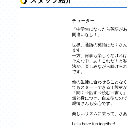
スタッフ紹介
チューター
「中学生になったら英語が
間違いなし！」
世界共通語の英語はたくさ
ます。
一方、何事も楽しくなけれ
そんな中、あ！これだ！と
法が、楽しみながら続けられ
です。
他の生徒に合わせることな
でもスタートできる！教材
「聞く⇒話す⇒読む⇒書く
然と身につき、自立型なの
親御さんも安心です。
楽しいリズムに乗って、さ
Let's have fun together!