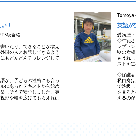
Tomo
たい！
英語が
ET5級合格
受講歴：
◇生徒さ
、書いたり、できることが増え
レプトン
か外国の人とお話しできるよう
駅の看板
定にもどんどんチャレンジして
もうれし
ストを進
◇保護者
英語が、子どもの性格にも合っ
私自身は
ベルにあったテキストから始め
で進級し
ら楽しそうで安心しました。英
を見ると
の視野や幅を広げてもらえれば
えるのが