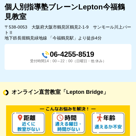
個人別指導塾ブレーンLepton今福鶴
見教室
〒538-0053 大阪府大阪市鶴見区鶴見2-1-9 サンモール川上パー
トⅡ
地下鉄長堀鶴見緑地線 「今福鶴見駅」より徒歩4分
06-4255-8519
受付時間14：00～22：00（日曜日・他 休み）
オンライン直営教室
「Lepton Bridge」