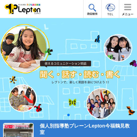
個人別指導塾ブレーンLepton今福鶴見教
室