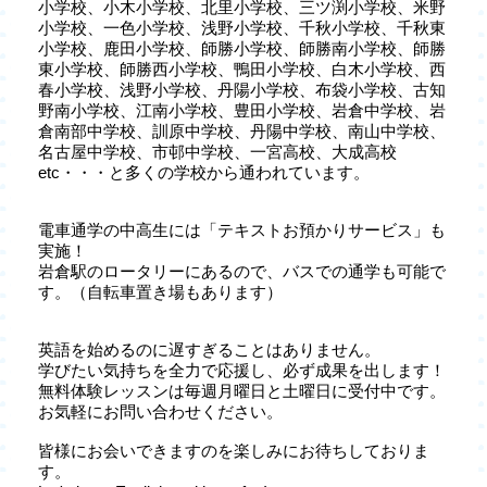
小学校、小木小学校、北里小学校、三ツ渕小学校、米野
小学校、一色小学校、浅野小学校、千秋小学校、千秋東
小学校、鹿田小学校、師勝小学校、師勝南小学校、師勝
東小学校、師勝西小学校、鴨田小学校、白木小学校、西
春小学校、浅野小学校、丹陽小学校、布袋小学校、古知
野南小学校、江南小学校、豊田小学校、岩倉中学校、岩
倉南部中学校、訓原中学校、丹陽中学校、南山中学校、
名古屋中学校、市邨中学校、一宮高校、大成高校
etc・・・と多くの学校から通われています。
電車通学の中高生には「テキストお預かりサービス」も
実施！
岩倉駅のロータリーにあるので、バスでの通学も可能で
す。（自転車置き場もあります）
英語を始めるのに遅すぎることはありません。
学びたい気持ちを全力で応援し、必ず成果を出します！
無料体験レッスンは毎週月曜日と土曜日に受付中です。
お気軽にお問い合わせください。
皆様にお会いできますのを楽しみにお待ちしておりま
す。