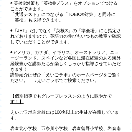
◉ 英検®対策も「英検®プラス」をオプションでつける
ことができます。
「共通テスト」につながる「TOEIC®対策」と同時に
「英検」も取得できます。
◉「JET」だけでなく「英検®」の「準会場」にも指定さ
れておりますので、英語力の伸びもいつもの教室で確認
していただくことができます。
◉アメリカ、カナダ、イギリス、オーストラリア、ニュ
ージーランド、スペインなど各国に滞在経験のある海外
経験豊かな講師たちが楽しくしっかり指導させていただ
きます！
講師紹介はぜひ「えいごラボ」のホームページをご覧く
ださい。 →えいごラボでご検索ください。
【個別指導でもグループレッスンのように賑やかで
す！】
えいごラボ岩倉校には100名以上の生徒が在籍していま
す。
岩倉北小学校、五条川小学校、岩倉曽野小学校、岩倉南