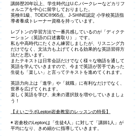
講師歴20年以上、学生時代はU.C.バークレーなどカリフ
ォルニアを中心に留学しておりました。
英検®1級、TOEIC®965点、J-SHINE認定 小学校英語指
導者養成トレーナー資格を持っています。
レプトンの学習方法で一番共感しているのが「ディクテ
ーション（英語の口述書取り）」です。
私も中高時代にたくさん練習しましたが、リスニング力
だけでなく、文法力も上げてくれる効果的な英語習得方
法だと思います。
またテキストは日常会話だけでなく様々な物語を通して
英語を学んでいきますので、今まで英語が苦手であった
生徒も「楽しい」と言ってテキストを進めてくれます。
英語力向上は「進学」や「就職」に有利なだけでなく、
世界を広げてくれます。
楽しく英語を学び、未来の選択肢を増やしていきましょ
う！
【えいごラボLepton岩倉教室のレッスンの特長】
◉ 岩倉校のLeptonは「生徒4人」に対して「講師1人」が
平均になり、きめ細かに指導していきます。