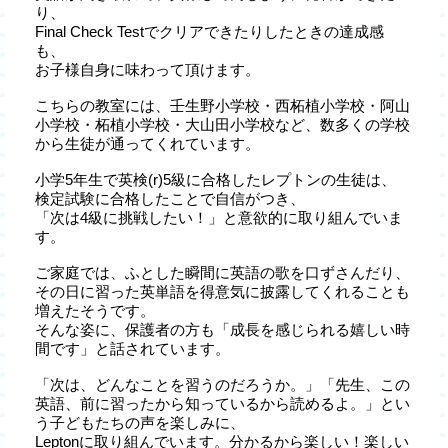
り、
Final Check Testでクリアできたりしたときの達成感
も、
お子様自身に味わって頂けます。
こちらの教室には、壬生野小学校・西柘植小学校・阿山
小学校・柘植小学校・大山田小学校など、数多くの学校
から生徒が通ってくれています。
小学5年生で英検(r)5級に合格したレプトンの生徒は、
検定試験に合格したことで自信がつき、
「次は4級に挑戦したい！」と意欲的に取り組んでいま
す。
ご家庭では、ふとした瞬間に英語の歌を口ずさんだり、
その日に習った英単語を得意気に披露してくれることも
増えたそうです。
そんな姿に、保護者の方も「成長を感じられる嬉しい時
間です」と話されています。
「次は、どんなことを習うのだろうか。」「先生、この
英語、前に習ったから知っているから読めるよ。」とい
う子どもたちの声を楽しみに、
Leptonに取り組んでいます。分かるから楽しい！楽しい