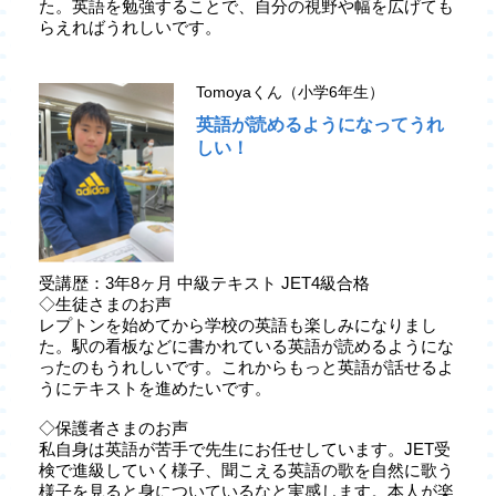
た。英語を勉強することで、自分の視野や幅を広げても
らえればうれしいです。
Tomoyaくん（小学6年生）
英語が読めるようになってうれ
しい！
受講歴：3年8ヶ月 中級テキスト JET4級合格
◇生徒さまのお声
レプトンを始めてから学校の英語も楽しみになりまし
た。駅の看板などに書かれている英語が読めるようにな
ったのもうれしいです。これからもっと英語が話せるよ
うにテキストを進めたいです。
◇保護者さまのお声
私自身は英語が苦手で先生にお任せしています。JET受
検で進級していく様子、聞こえる英語の歌を自然に歌う
様子を見ると身についているなと実感します。本人が楽