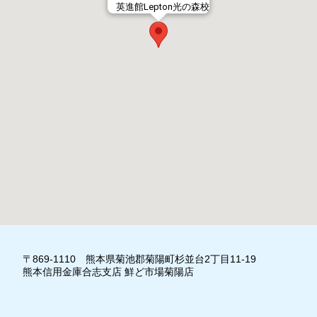
英進館Lepton光の森校
〒869-1110 熊本県菊池郡菊陽町杉並台2丁目11-19
熊本信用金庫合志支店 鮮ど市場菊陽店