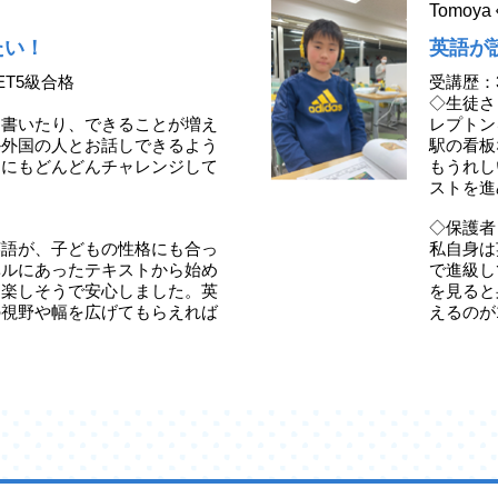
Tomo
たい！
英語が
ET5級合格
受講歴：
◇生徒さ
、書いたり、できることが増え
レプトン
か外国の人とお話しできるよう
駅の看板
定にもどんどんチャレンジして
もうれし
ストを進
◇保護者
英語が、子どもの性格にも合っ
私自身は
ベルにあったテキストから始め
で進級し
ら楽しそうで安心しました。英
を見ると
の視野や幅を広げてもらえれば
えるのが