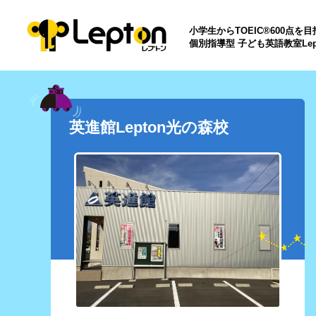
小学生からTOEIC®600点を
個別指導型 子ども英語教室Lep
英進館Lepton光の森校