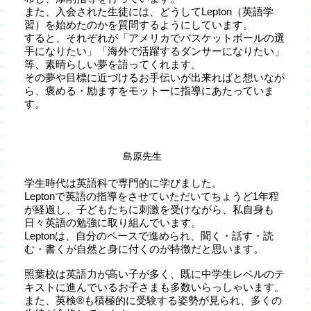
また、入会された生徒には、どうしてLepton（英語学
習）を始めたのかを質問するようにしています。
すると、それぞれが「アメリカでバスケットボールの選
手になりたい」「海外で活躍するダンサーになりたい」
等、素晴らしい夢を語ってくれます。
その夢や目標に近づけるお手伝いが出来ればと想いなが
ら、褒める・励ますをモットーに指導にあたっていま
す。
島原先生
学生時代は英語科で専門的に学びました。
Leptonで英語の指導をさせていただいてちょうど1年程
が経過し、子どもたちに刺激を受けながら、私自身も
日々英語の勉強に取り組んでいます。
Leptonは、自分のペースで進められ、聞く・話す・読
む・書くが自然と身に付くのが特徴だと思います。
照葉校は英語力が高い子が多く、既に中学生レベルのテ
キストに進んでいるお子さまも多数いらっしゃいます。
また、英検®も積極的に受験する姿勢が見られ、多くの