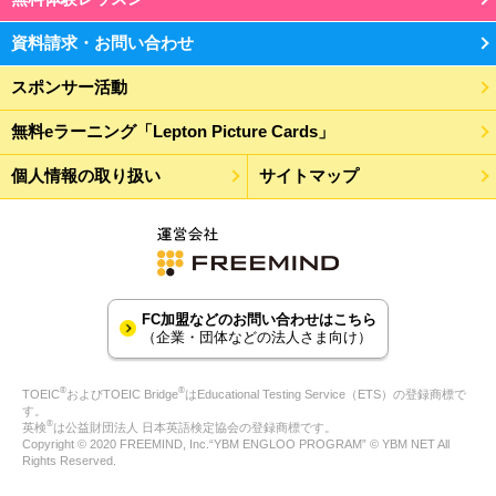
資料請求・お問い合わせ
スポンサー活動
無料eラーニング「Lepton Picture Cards」
個人情報の取り扱い
サイトマップ
FC加盟などのお問い合わせはこちら
（企業・団体などの法人さま向け）
®
®
TOEIC
およびTOEIC Bridge
はEducational Testing Service（ETS）の登録商標で
す。
®
英検
は公益財団法人 日本英語検定協会の登録商標です。
Copyright © 2020 FREEMIND, Inc.“YBM ENGLOO PROGRAM” © YBM NET All
Rights Reserved.