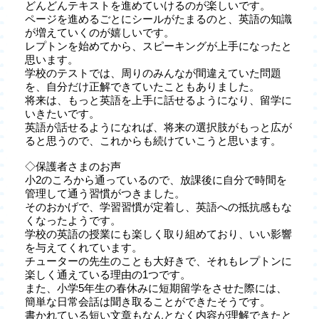
どんどんテキストを進めていけるのが楽しいです。
ページを進めるごとにシールがたまるのと、英語の知識
が増えていくのが嬉しいです。
レプトンを始めてから、スピーキングが上手になったと
思います。
学校のテストでは、周りのみんなが間違えていた問題
を、自分だけ正解できていたこともありました。
将来は、もっと英語を上手に話せるようになり、留学に
いきたいです。
英語が話せるようになれば、将来の選択肢がもっと広が
ると思うので、これからも続けていこうと思います。
◇保護者さまのお声
小2のころから通っているので、放課後に自分で時間を
管理して通う習慣がつきました。
そのおかげで、学習習慣が定着し、英語への抵抗感もな
くなったようです。
学校の英語の授業にも楽しく取り組めており、いい影響
を与えてくれています。
チューターの先生のことも大好きで、それもレプトンに
楽しく通えている理由の1つです。
また、小学5年生の春休みに短期留学をさせた際には、
簡単な日常会話は聞き取ることができたそうです。
書かれている短い文章もなんとなく内容が理解できたと