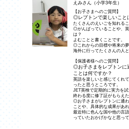
えみさん（小学3年生）
【お子さまへのご質問】
◎レプトンで楽しいこと
たくさんのえいごを知れる
◎がんばっていることや、
は？
よむことと書くことです。
◎これからの目標や将来の
海外に行ってたくさんの人
【保護者様へのご質問】
◎お子さまをレプトンに
ことは何ですか？
英語を楽しいと感じてくれ
ったと思うところです。
JET英検で定期的に実力を
終わる度に修了証がもらえ
◎お子さまがレプトンに通
ことや、具体的な成果があ
最近特に色んな国や他の言
っていたおかげかなと思っ