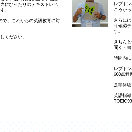
レプトン
語力にびったりのテキストレベ
ころから
ます。
さらには
ので、これからの英語教育に対
う確認テ
。
す。
越しください。
きちんと
聞く・書
時間内に
レプトン
600点
是非体験
英語指導
TOEIC