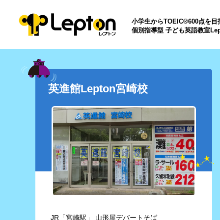
小学生からTOEIC®600点を
個別指導型 子ども英語教室Lep
英進館Lepton宮崎校
JR「宮崎駅」 山形屋デバートそば