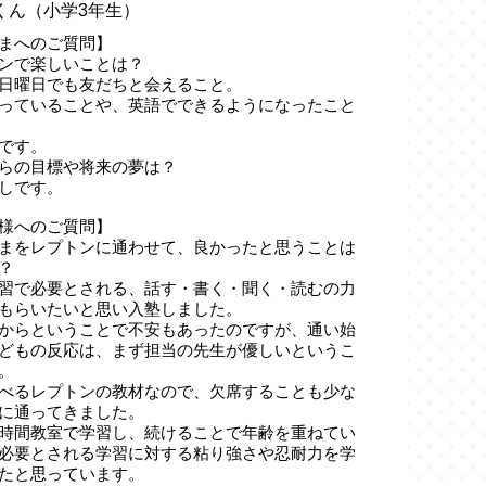
yaくん（小学3年生）
まへのご質問】
ンで楽しいことは？
日曜日でも友だちと会えること。
っていることや、英語でできるようになったこと
です。
らの目標や将来の夢は？
しです。
様へのご質問】
まをレプトンに通わせて、良かったと思うことは
？
習で必要とされる、話す・書く・聞く・読むの力
もらいたいと思い入塾しました。
からということで不安もあったのですが、通い始
どもの反応は、まず担当の先生が優しいというこ
。
べるレプトンの教材なので、欠席することも少な
に通ってきました。
時間教室で学習し、続けることで年齢を重ねてい
必要とされる学習に対する粘り強さや忍耐力を学
たと思っています。