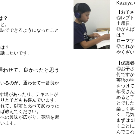
Kazu
【お子さ
◎レプト
は？
土曜日、
こと。
◎がんば
英語でできるようになったこと
は？
ローマ字
◎これか
夢は？
やくざい
と話したいです。
【保護者
◎お子さ
通わせて、良かったと思う
何ですか
英語の学
ているのが、通わせて一番良か
をつけて
年長さん
試す場があったり、テキストが
めると子
たりと子どもも喜んでいます。
とでした
われて、以前と比べて変わった
楽しく学
れば教えてください。
く、元気
語への興味が広がり、英語を習
まずは１
ています。
くごとに
んでこれ