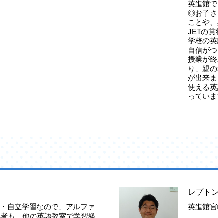
英進館で
◎お子さ
ことや、
JETの
学校の英
自信がつ
授業が終
り、親の
が出来ま
使える英
っていま
レプト
個別・自立学習なので、アルファ
英進館宮
心者も、他の英語教室で学習経