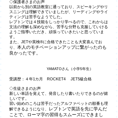
◇保護者さまのお声
以前から別の英語教室に通っており、スピーキングやリ
スニングは理解できていましたが、リーディングやライ
ティングは苦手なようでした。
レプトンでは４技能をしっかり学べるので、これからは
文法の理解も深めながら、苦手な分野も克服していける
ようご指導いただき、頑張っていきたいと思っていま
す。
また、JETや英検®に合格できたことも大変喜んでお
本人のモチベーションアップに繋がったのも
り、
良かったです。
YAMATOさん（小学5年生）
受講歴：４年1カ月 ROCKET4 JET5級合格
◇生徒さまのお声
新しい単語を覚えて、発音したり書いたりできるのが嬉
しいです。
習い始めのころは苦手だったアルファベットの順番も理
レプトンで英語を先に学んだ
解できるようになり、
ことで、ローマ字の習得もスムーズにできまし