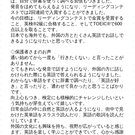
は、自分で辞書を使って調べる習慣もつきました。
発音をほめてもらえるようになり、リーディングコンテ
ストでは2回連続で入賞することができました。
今の目標は、リーディングコンテストで金賞を受賞する
こと、英検®2級に合格すること、そしてTOEIC®で600
点以上を取ることです。
日本でも海外でも、外国の方とたくさん英語でお話しで
きるようになりたいと思っています。
◇保護者さまのお声
通い始めてから一度も「行きたくない」と言ったことが
ありません。
とてもきれいな発音で話すようになり、外国の方に話し
かけられた際にも英語で答えられるようになりました。
わからない単語をすぐに辞書で調べたり、「英語が好
き」と言ったりと、通わせて良かったと思うことばかり
です。
向上心もつき、検定にも積極的にチャレンジしたいとい
う気持ちが芽生えていて嬉しいです。
日常会話の中に自然と英語が入るようになり、街中で見
かけた英単語をスラスラ読んだり、英語の歌詞を読んだ
りしています。
外国の文化にも興味を持ち、視野が広がっていると感じ
ます。英語を楽しく学ぶことができていて、心から感謝