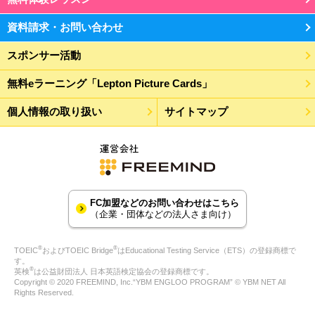
資料請求・お問い合わせ
スポンサー活動
無料eラーニング「Lepton Picture Cards」
個人情報の取り扱い
サイトマップ
FC加盟などのお問い合わせはこちら
（企業・団体などの法人さま向け）
®
®
TOEIC
およびTOEIC Bridge
はEducational Testing Service（ETS）の登録商標で
す。
®
英検
は公益財団法人 日本英語検定協会の登録商標です。
Copyright © 2020 FREEMIND, Inc.“YBM ENGLOO PROGRAM” © YBM NET All
Rights Reserved.