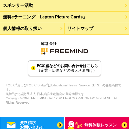
スポンサー活動
無料eラーニング「Lepton Picture Cards」
個人情報の取り扱い
サイトマップ
FC加盟などのお問い合わせはこちら
（企業・団体などの法人さま向け）
®
®
TOEIC
およびTOEIC Bridge
はEducational Testing Service（ETS）の登録商標で
す。
®
英検
は公益財団法人 日本英語検定協会の登録商標です。
Copyright © 2020 FREEMIND, Inc.“YBM ENGLOO PROGRAM” © YBM NET All
Rights Reserved.
資料請求
無料体験レッスン
お問い合わせ