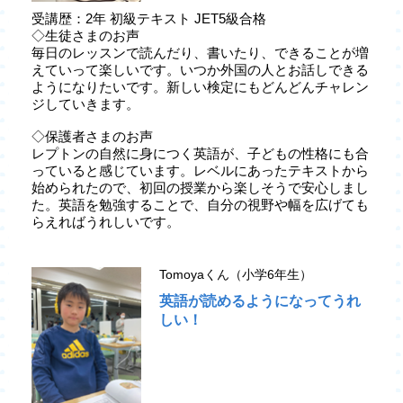
受講歴：2年 初級テキスト JET5級合格
◇生徒さまのお声
毎日のレッスンで読んだり、書いたり、できることが増
えていって楽しいです。いつか外国の人とお話しできる
ようになりたいです。新しい検定にもどんどんチャレン
ジしていきます。
◇保護者さまのお声
レプトンの自然に身につく英語が、子どもの性格にも合
っていると感じています。レベルにあったテキストから
始められたので、初回の授業から楽しそうで安心しまし
た。英語を勉強することで、自分の視野や幅を広げても
らえればうれしいです。
Tomoyaくん（小学6年生）
英語が読めるようになってうれ
しい！