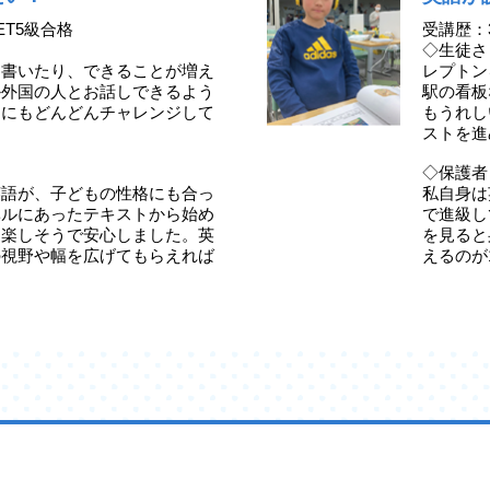
ET5級合格
受講歴：
◇生徒さ
、書いたり、できることが増え
レプトン
か外国の人とお話しできるよう
駅の看板
定にもどんどんチャレンジして
もうれし
ストを進
◇保護者
英語が、子どもの性格にも合っ
私自身は
ベルにあったテキストから始め
で進級し
ら楽しそうで安心しました。英
を見ると
の視野や幅を広げてもらえれば
えるのが