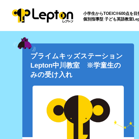
小学生からTOEIC®600点を
個別指導型 子ども英語教室Lep
プライムキッズステーション
Lepton中川教室 ※学童生の
みの受け入れ