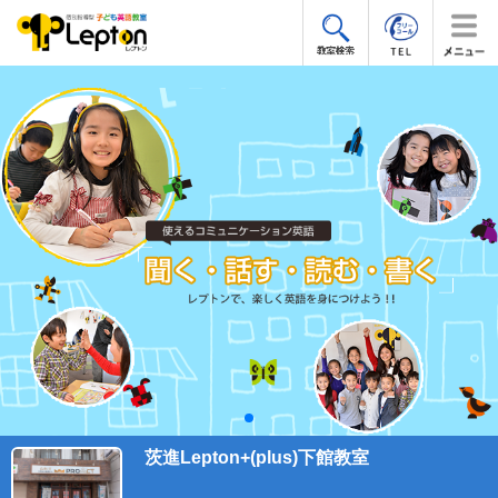
茨進Lepton+(plus)下館教室