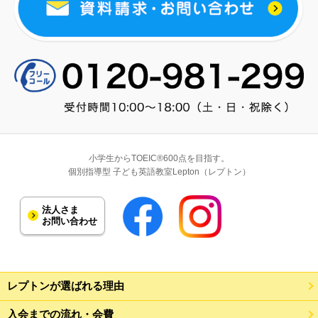
小学生からTOEIC®600点を目指す。
個別指導型 子ども英語教室Lepton（レプトン）
法人さま
お問い合わせ
レプトンが選ばれる理由
入会までの流れ・会費