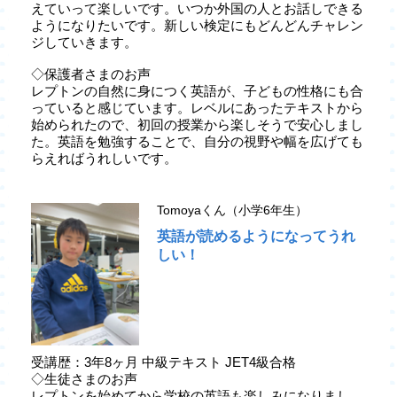
えていって楽しいです。いつか外国の人とお話しできる
ようになりたいです。新しい検定にもどんどんチャレン
ジしていきます。
◇保護者さまのお声
レプトンの自然に身につく英語が、子どもの性格にも合
っていると感じています。レベルにあったテキストから
始められたので、初回の授業から楽しそうで安心しまし
た。英語を勉強することで、自分の視野や幅を広げても
らえればうれしいです。
Tomoyaくん（小学6年生）
英語が読めるようになってうれ
しい！
受講歴：3年8ヶ月 中級テキスト JET4級合格
◇生徒さまのお声
レプトンを始めてから学校の英語も楽しみになりまし