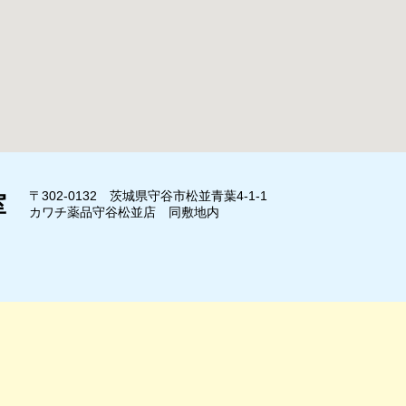
〒302-0132 茨城県守谷市松並青葉4-1-1
室
カワチ薬品守谷松並店 同敷地内
」