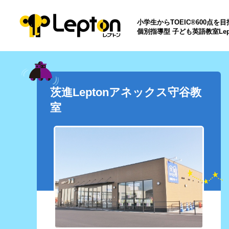
小学生からTOEIC®600点を
個別指導型 子ども英語教室Lep
茨進Leptonアネックス守谷教
室