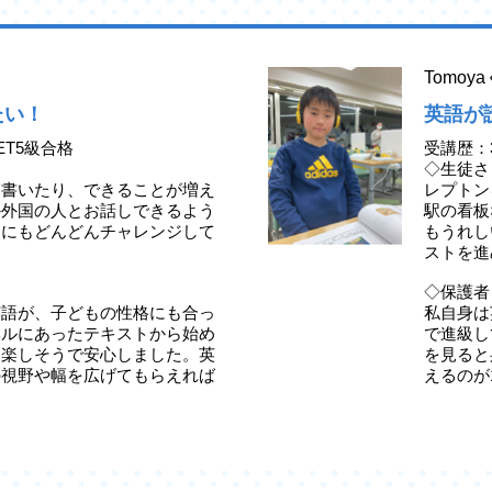
Tomo
たい！
英語が
ET5級合格
受講歴：
◇生徒さ
、書いたり、できることが増え
レプトン
か外国の人とお話しできるよう
駅の看板
定にもどんどんチャレンジして
もうれし
ストを進
◇保護者
英語が、子どもの性格にも合っ
私自身は
ベルにあったテキストから始め
で進級し
ら楽しそうで安心しました。英
を見ると
の視野や幅を広げてもらえれば
えるのが