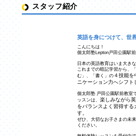
スタッフ紹介
英語を身につけて、世
こんにちは！
個太郎塾Lepton戸田公園駅
日本の英語教育はいま大き
これまでの暗記学習から、
４技能を
む」、「書く」の
ニケーション力へシフト
個太郎塾 戸田公園駅前教室で
楽しみながら英
ッスンは、
をバランスよく習得する
す。
ぜひ、大切なお子さまの未来の
ください。
無料体験レッスンを受付中