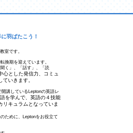
界に羽ばたこう！
前教室です。
な転換期を迎えています。
「聞く」、「話す」、「読
中心とした発信力、コミュ
していきます。
開講しているLeptonの英語レ
語を学んで、英語の４技能
カリキュラムとなっていま
ために、Leptonをお役立て
です。