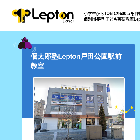
小学生からTOEIC®600点を
個別指導型 子ども英語教室Lep
個太郎塾Lepton戸田公園駅前
教室