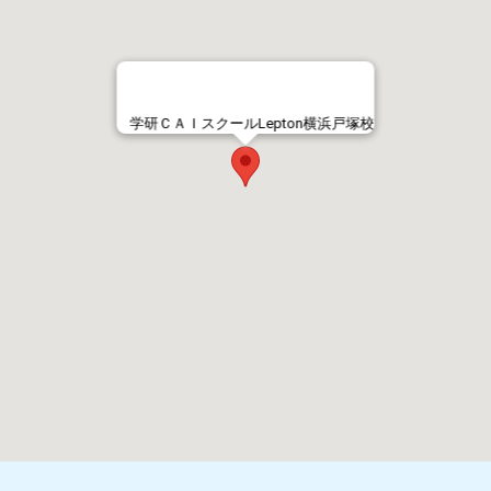
学研ＣＡＩスクールLepton横浜戸塚校