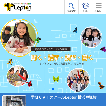
学研ＣＡＩスクールLepton横浜戸塚校