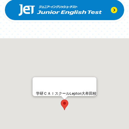
学研ＣＡＩスクールLepton大牟田校