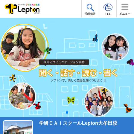
学研ＣＡＩスクールLepton大牟田校