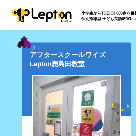
小学生からTOEIC®600点を
個別指導型 子ども英語教室Lep
アフタースクールワイズ
Lepton鹿島田教室