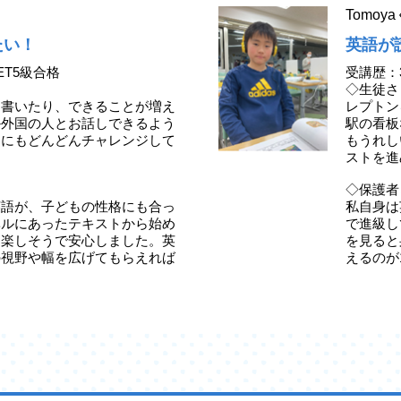
Tomo
たい！
英語が
ET5級合格
受講歴：
◇生徒さ
、書いたり、できることが増え
レプトン
か外国の人とお話しできるよう
駅の看板
定にもどんどんチャレンジして
もうれし
ストを進
◇保護者
英語が、子どもの性格にも合っ
私自身は
ベルにあったテキストから始め
で進級し
ら楽しそうで安心しました。英
を見ると
の視野や幅を広げてもらえれば
えるのが