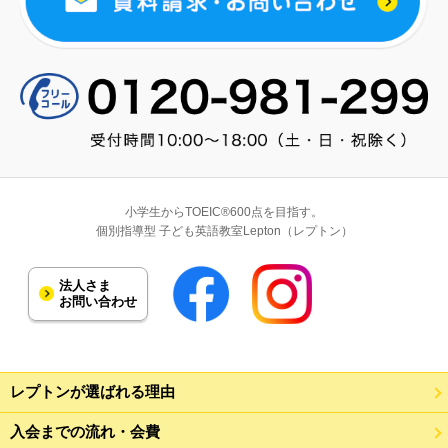
小学生からTOEIC®600点を目指す。
個別指導型 子ども英語教室Lepton（レプトン）
法人さま
お問い合わせ
レプトンが選ばれる理由
入会までの流れ・会費