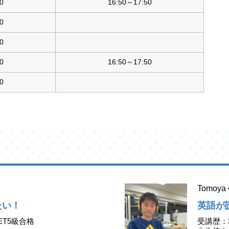
0
16:50～17:50
0
0
0
16:50～17:50
0
Tomo
たい！
英語が
ET5級合格
受講歴：