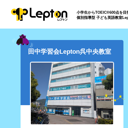
小学生からTOEIC®600点を
個別指導型 子ども英語教室Lep
田中学習会Lepton呉中央教室