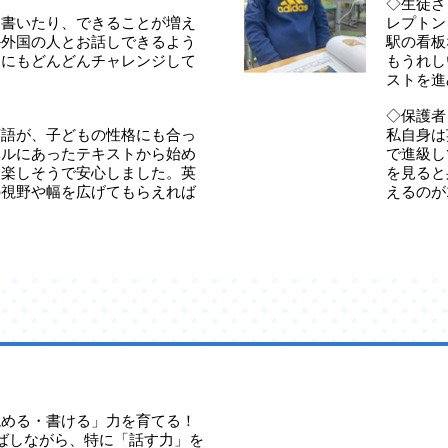
◇生徒さ
、書いたり、できることが増え
レプトン
か外国の人とお話しできるよう
駅の看板
定にもどんどんチャレンジして
もうれし
ストを進
◇保護者
英語が、子どもの性格にも合っ
私自身は
ベルにあったテキストから始め
で進級し
ら楽しそうで安心しました。英
を見ると
の視野や幅を広げてもらえれば
えるのが
読める・書ける」力を育てる！
ばしながら、特に「話す力」を