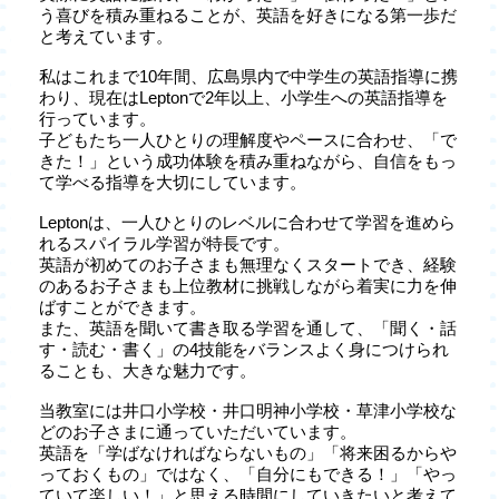
う喜びを積み重ねることが、英語を好きになる第一歩だ
と考えています。
私はこれまで10年間、広島県内で中学生の英語指導に携
わり、現在はLeptonで2年以上、小学生への英語指導を
行っています。
子どもたち一人ひとりの理解度やペースに合わせ、「で
きた！」という成功体験を積み重ねながら、自信をもっ
て学べる指導を大切にしています。
Leptonは、一人ひとりのレベルに合わせて学習を進めら
れるスパイラル学習が特長です。
英語が初めてのお子さまも無理なくスタートでき、経験
のあるお子さまも上位教材に挑戦しながら着実に力を伸
ばすことができます。
また、英語を聞いて書き取る学習を通して、「聞く・話
す・読む・書く」の4技能をバランスよく身につけられ
ることも、大きな魅力です。
当教室には井口小学校・井口明神小学校・草津小学校な
どのお子さまに通っていただいています。
英語を「学ばなければならないもの」「将来困るからや
っておくもの」ではなく、「自分にもできる！」「やっ
ていて楽しい！」と思える時間にしていきたいと考えて