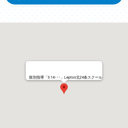
個別指導「3.14･･･」Lepton北24条スクール