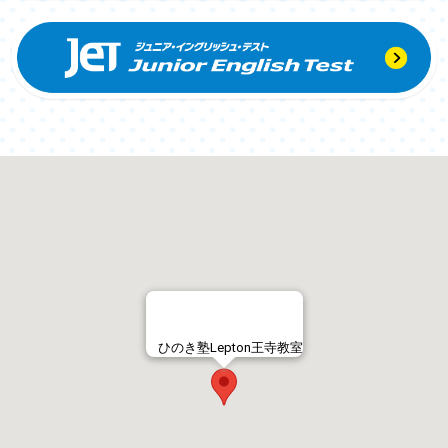
ひのき塾Lepton王寺教室