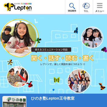
ひのき塾Lepton王寺教室