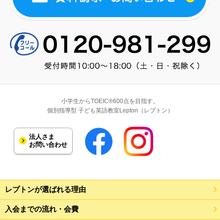
小学生からTOEIC®600点を目指す。
個別指導型 子ども英語教室Lepton（レプトン）
法人さま
お問い合わせ
レプトンが選ばれる理由
入会までの流れ・会費