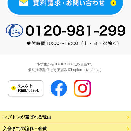
小学生からTOEIC®600点を目指す。
個別指導型 子ども英語教室Lepton（レプトン）
法人さま
お問い合わせ
レプトンが選ばれる理由
入会までの流れ・会費