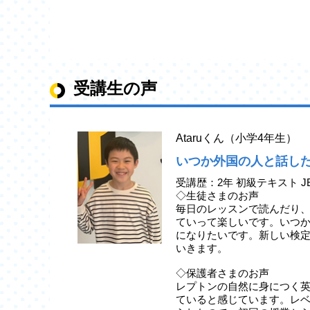
受講生の声
Ataruくん（小学4年生）
いつか外国の人と話し
受講歴：2年 初級テキスト J
◇生徒さまのお声
毎日のレッスンで読んだり
ていって楽しいです。いつ
になりたいです。新しい検
いきます。
◇保護者さまのお声
レプトンの自然に身につく
ていると感じています。レ