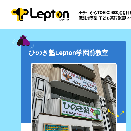
小学生からTOEIC®600点を
個別指導型 子ども英語教室Lep
ひのき塾Lepton学園前教室