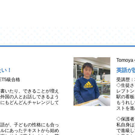
Tomo
たい！
英語が
ET5級合格
受講歴：
◇生徒さ
、書いたり、できることが増え
レプトン
か外国の人とお話しできるよう
駅の看板
定にもどんどんチャレンジして
もうれし
ストを進
◇保護者
英語が、子どもの性格にも合っ
私自身は
ベルにあったテキストから始め
で進級し