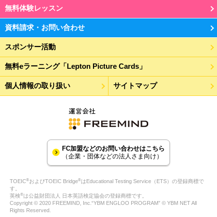
無料体験レッスン
資料請求・お問い合わせ
スポンサー活動
無料eラーニング「Lepton Picture Cards」
個人情報の取り扱い
サイトマップ
FC加盟などのお問い合わせはこちら
（企業・団体などの法人さま向け）
®
®
TOEIC
およびTOEIC Bridge
はEducational Testing Service（ETS）の登録商標で
す。
®
英検
は公益財団法人 日本英語検定協会の登録商標です。
Copyright © 2020 FREEMIND, Inc.“YBM ENGLOO PROGRAM” © YBM NET All
Rights Reserved.