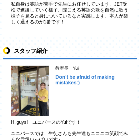
私自身は英語が苦手で先生にお任せしています。JET受
検で進級していく様子、聞こえる英語の歌を自然に歌う
様子を見ると身についているなと実感します。本人が楽
しく通えるのが1番です！
スタッフ紹介
教室長 Yui
Don't be afraid of making
mistakes:)
Hi,guys! ユニバースのYuiです！
ユニバースでは、生徒さんも先生達もニコニコ笑顔でみ
んな元気いっぱいです♪