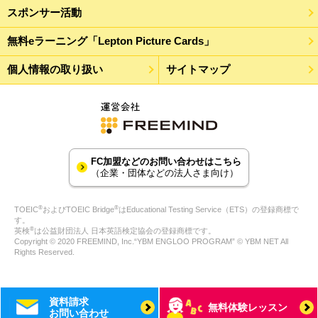
スポンサー活動
無料eラーニング「Lepton Picture Cards」
個人情報の取り扱い
サイトマップ
FC加盟などのお問い合わせはこちら
（企業・団体などの法人さま向け）
®
®
TOEIC
およびTOEIC Bridge
はEducational Testing Service（ETS）の登録商標で
す。
®
英検
は公益財団法人 日本英語検定協会の登録商標です。
Copyright © 2020 FREEMIND, Inc.“YBM ENGLOO PROGRAM” © YBM NET All
Rights Reserved.
資料請求
無料体験レッスン
お問い合わせ