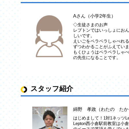
Aさん（小学2年生）
◇生徒さまのお声
レプトンではいっしょにお
しいです。
えいごをペラペラしゃべれ
ずつわかることがふえてい
もくひょうはペラペラしゃ
の先生になることです。
スタッフ紹介
綿野 孝政（わたの たか
はじめまして！1対1ネッツLe
Lepton西小倉駅前教室は
のペースで英語を学んでい