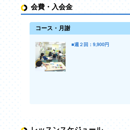
会費・入会金
コース・月謝
■週２回：9,900円
レッスンスケジュール