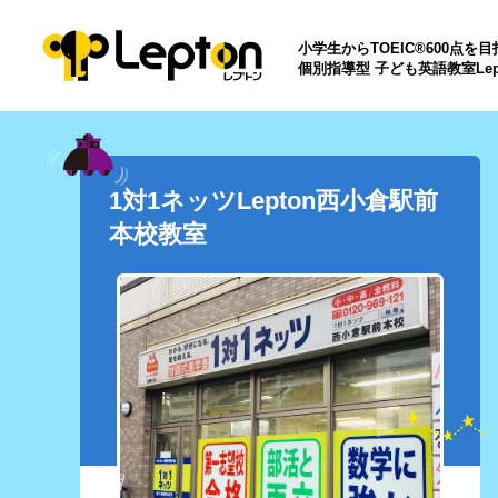
小学生からTOEIC®600点を
個別指導型 子ども英語教室Lep
1対1ネッツLepton西小倉駅前
本校教室