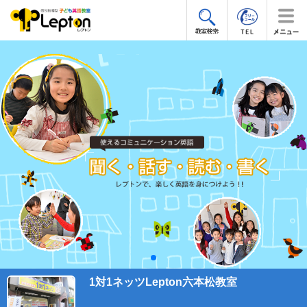
1対1ネッツLepton六本松教室