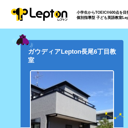
小学生からTOEIC®600点を
個別指導型 子ども英語教室Lep
ガウディアLepton長尾6丁目教
室