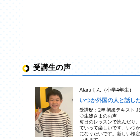
受講生の声
Ataruくん（小学4年生）
いつか外国の人と話し
受講歴：2年 初級テキスト J
◇生徒さまのお声
毎日のレッスンで読んだり
ていって楽しいです。いつ
になりたいです。新しい検
いきます。