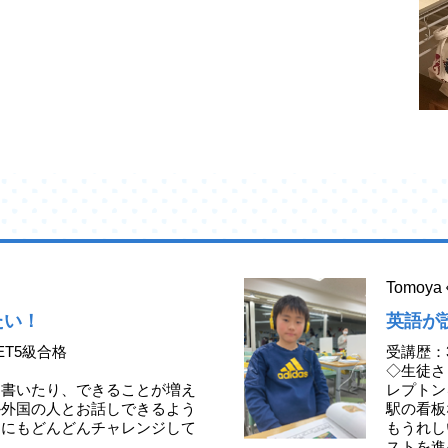
Tomo
たい！
英語が
ET5級合格
受講歴：
◇生徒さ
、書いたり、できることが増え
レプトン
か外国の人とお話しできるよう
駅の看板
定にもどんどんチャレンジして
もうれし
ストを進