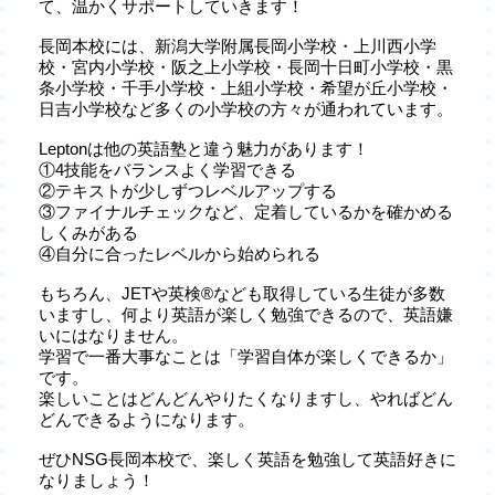
て、温かくサポートしていきます！
長岡本校には、新潟大学附属長岡小学校・上川西小学
校・宮内小学校・阪之上小学校・長岡十日町小学校・黒
条小学校・千手小学校・上組小学校・希望が丘小学校・
日吉小学校など多くの小学校の方々が通われています。
Leptonは他の英語塾と違う魅力があります！
①4技能をバランスよく学習できる
②テキストが少しずつレベルアップする
③ファイナルチェックなど、定着しているかを確かめる
しくみがある
④自分に合ったレベルから始められる
もちろん、JETや英検®なども取得している生徒が多数
いますし、何より英語が楽しく勉強できるので、英語嫌
いにはなりません。
学習で一番大事なことは「学習自体が楽しくできるか」
です。
楽しいことはどんどんやりたくなりますし、やればどん
どんできるようになります。
ぜひNSG長岡本校で、楽しく英語を勉強して英語好きに
なりましょう！