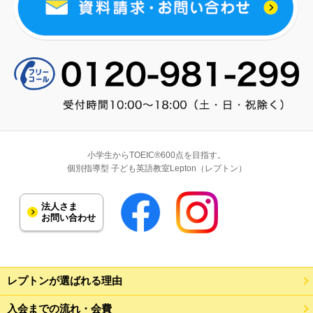
小学生からTOEIC®600点を目指す。
個別指導型 子ども英語教室Lepton（レプトン）
法人さま
お問い合わせ
レプトンが選ばれる理由
入会までの流れ・会費