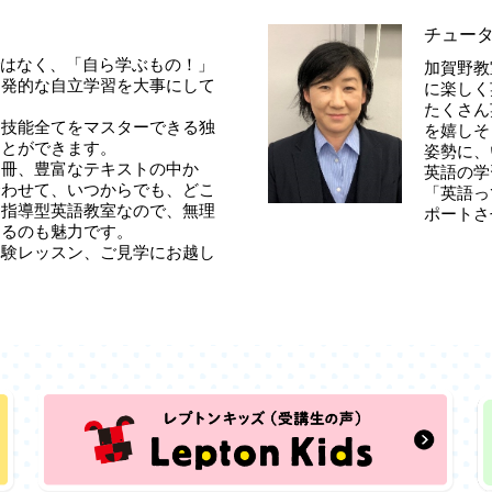
チュー
のではなく、「自ら学ぶもの！」
加賀野教
自発的な自立学習を大事にして
に楽しく
たくさん
４技能全てをマスターできる独
を嬉しそ
ことができます。
姿勢に、
１冊、豊富なテキストの中か
英語の学
合わせて、いつからでも、どこ
「英語っ
別指導型英語教室なので、無理
ポートさ
きるのも魅力です。
体験レッスン、ご見学にお越し