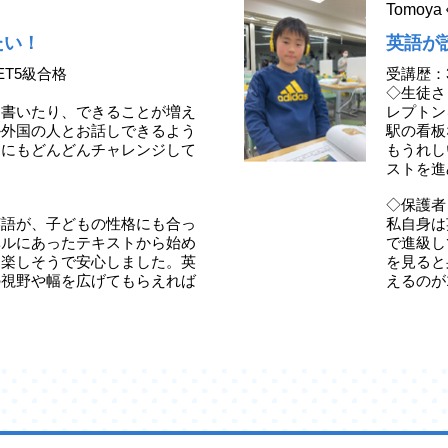
Tomo
たい！
英語が
ET5級合格
受講歴：
◇生徒さ
、書いたり、できることが増え
レプトン
か外国の人とお話しできるよう
駅の看板
定にもどんどんチャレンジして
もうれし
ストを進
◇保護者
英語が、子どもの性格にも合っ
私自身は
ベルにあったテキストから始め
で進級し
ら楽しそうで安心しました。英
を見ると
の視野や幅を広げてもらえれば
えるのが