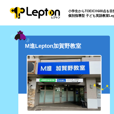
小学生からTOEIC®600点を
個別指導型 子ども英語教室Lep
M進Lepton加賀野教室