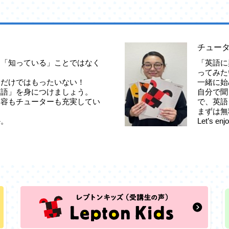
チュー
は「知っている」ことではなく
「英語に
ってみた
くだけではもったいない！
一緒に始
英語」を身につけましょう。
自分で聞
内容もチューターも充実してい
で、英語
まずは無
か。
Let’s enjo