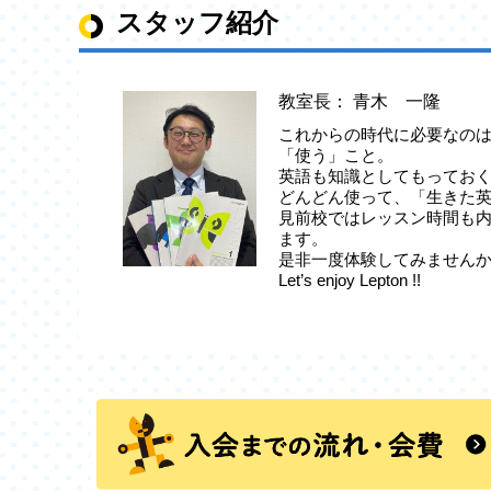
スタッフ紹介
教室長： 青木 一隆
これからの時代に必要なの
「使う」こと。
英語も知識としてもってお
どんどん使って、「生きた
見前校ではレッスン時間も
ます。
是非一度体験してみません
Let’s enjoy Lepton !!