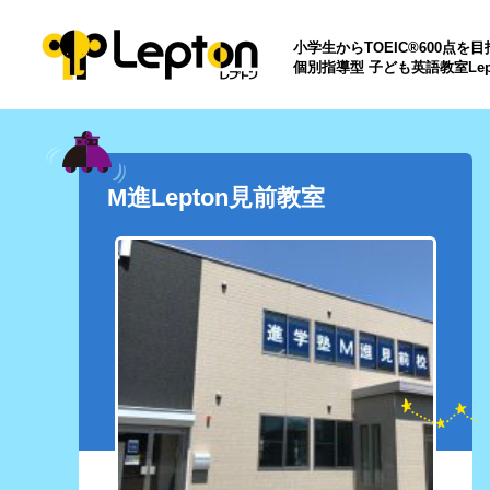
小学生からTOEIC®600点を
個別指導型 子ども英語教室Lep
M進Lepton見前教室