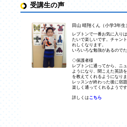
受講生の声
田山 晴翔くん（小学3年生
レプトンで一番お気に入り
たいで楽しいです。チャン
れしくなります。
いろいろな勉強があるので
◇保護者様
レプトンに通ってから、ニ
ようになり、聞こえた英語
を教えてくれるようになり
レッスンが終わった後に宿
楽しく通ってくれるようで
詳しくは
こちら