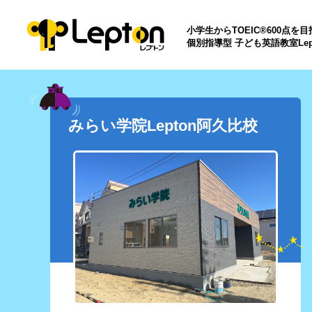
小学生からTOEIC®600点を
個別指導型 子ども英語教室Lep
みらい学院Lepton阿久比校