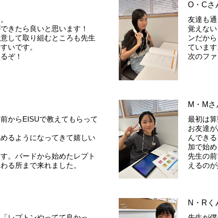
O・Cさ
す。
友達も通
ができたら良いと思います！
覚えない
注意して取り組むところも先生
ンだから
やすいです。
ています
張るぞ！
次のファ
M・Mさ
前からEISUで教えてもらって
最初は算
お友達が
読めるようになってきて嬉しい
んできる
加で始め
ます。バードから始めたレプト
先生の前で
終わる所まで来れました。
えるのが
N・Rく
ら「レプトンやってて良かっ
先生が僕