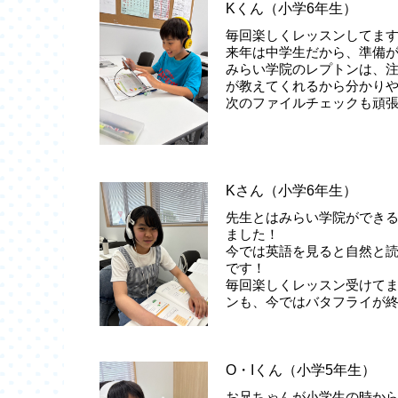
Kくん（小学6年生）
毎回楽しくレッスンしてま
来年は中学生だから、準備
みらい学院のレプトンは、
が教えてくれるから分かり
次のファイルチェックも頑
Kさん（小学6年生）
先生とはみらい学院ができる
ました！
今では英語を見ると自然と
です！
毎回楽しくレッスン受けて
ンも、今ではバタフライが
O・Iくん（小学5年生）
お兄ちゃんが小学生の時か