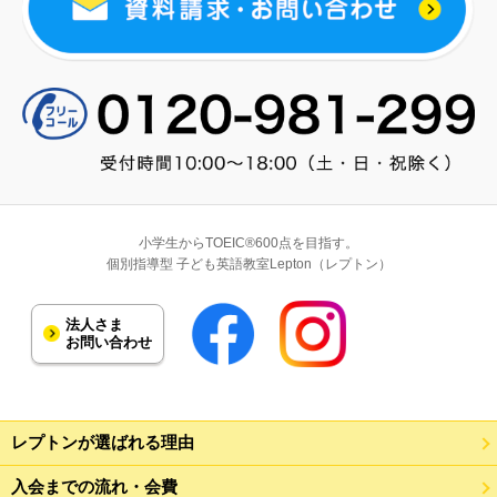
小学生からTOEIC®600点を目指す。
個別指導型 子ども英語教室Lepton（レプトン）
法人さま
お問い合わせ
レプトンが選ばれる理由
入会までの流れ・会費