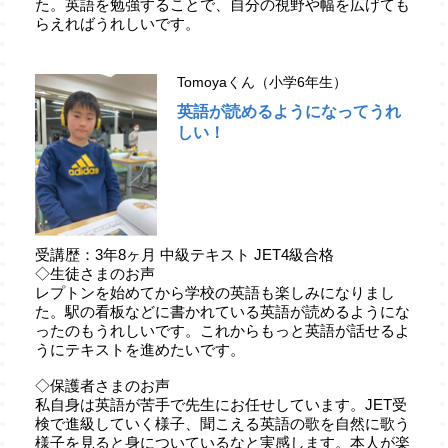
た。英語を勉強することで、自分の視野や幅を広げても
らえればうれしいです。
Tomoyaくん（小学6年生）
英語が読めるようになってうれ
しい！
受講歴：3年8ヶ月 中級テキスト JET4級合格
◇生徒さまのお声
レプトンを始めてから学校の英語も楽しみになりまし
た。駅の看板などに書かれている英語が読めるようにな
ったのもうれしいです。これからもっと英語が話せるよ
うにテキストを進めたいです。
◇保護者さまのお声
私自身は英語が苦手で先生にお任せしています。JET受
検で進級していく様子、聞こえる英語の歌を自然に歌う
様子を見ると身についているなと実感します。本人が楽