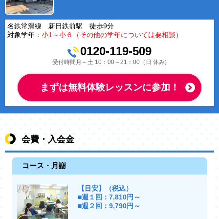
名鉄常滑線 新日鉄前駅 徒歩9分
対象学年：
小1～小６（その他の学年については要相談）
0120-119-509
受付時間月～土 10：00～21：00（日 休み)
まずは無料体験レッスンに参加！
会費・入会金
コース・月謝
【目安】（税込）
■週１回：7,810円～
■週２回：9,790円～