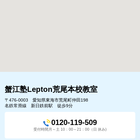
蟹江塾Lepton荒尾本校教室
〒476-0003 愛知県東海市荒尾町仲田198
名鉄常滑線 新日鉄前駅 徒歩9分
0120-119-509
受付時間月～土 10：00～21：00（日 休み)