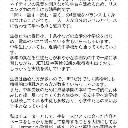
ネイティブの発音を聞きながら学習を進めるため、リス
ニング力の向上にも効果的です。
「聞く・話す・読む・書く」の4技能をバランスよく身
につけることができ、一人一人が自分のレベルとペース
に合わせて学べる点も魅力です。
生徒たちは春日小、中条小などの近隣の小学校をはじ
め、電車やバスで通っている方もいらっしゃいます。
中学生についても、近隣の中学校から通ってくれていま
す。
学年の異なる生徒たちが和やかな雰囲気の中で一緒に学
習しながら、JET1級や英検®2級の取得者も出ており、
しっかりと実績を残しています。
生徒は熱心な方が多いので、JETだけでなく英検®にも
積極的に挑戦される方が数多くいらっしゃいます。
また、中学受験のために成基学園の本科で一時的にお休
みした後、戻ってきてくれる生徒や、公立中学へ進学後
も継続してくれる生徒も多数おり、小学生たちの良いお
手本となっています。
私はチューターとして、生徒一人ひとりに合った内容と
ペースをしっかり把握して指導することを大切にしてお
り、Leptonでの学習が、将来に役立つ英語力の基礎や土